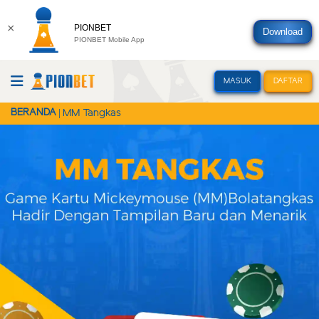
×
PIONBET
Download
PIONBET Mobile App
MASUK
DAFTAR
BERANDA
MM Tangkas